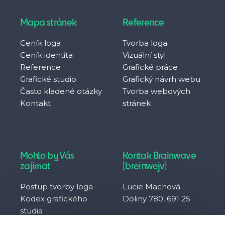
Mapa stránek
Reference
Ceník loga
Tvorba loga
Ceník identita
Vizuální styl
Reference
Grafické práce
Grafické studio
Grafický návrh webu
Často kladené otázky
Tvorba webových
Kontakt
stránek
Mohlo by Vás
Kontak Brainwave
zajímat
[breinwejv]
Postup tvorby loga
Lucie Machová
Kodex grafického
Doliny 780, 691 25
studia
Často kladené otázky
IČO 10929657