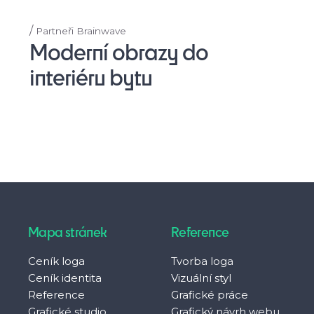
/
Partneři Brainwave
Moderní obrazy do
interiéru bytu
Mapa stránek
Reference
Ceník loga
Tvorba loga
Ceník identita
Vizuální styl
Reference
Grafické práce
Grafické studio
Grafický návrh webu