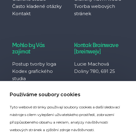
Často kladené otázky
Tvorba webových
Kontakt
stránek
Mohlo by Vás
Kontak Brainwave
zajímat
[breinwejv]
Postup tvorby loga
Lucie Machová
Kodex grafického
Doliny 780, 691 25
studia
Často kladené otázky
IČO 10929657
Co je to svobodná
DIČ CZ8752094230
Používáme soubory cookies
firma?
Tyto webové stránky používají soubory cookies a další sledovací
Partneři webu
nástroje s cílem vylepšení uživatelského prostředí, zobrazení
přizpůsobeného obsahu a reklam, analýzy návštěvnosti
webových stránek a zjištění zdroje návštěvnosti.