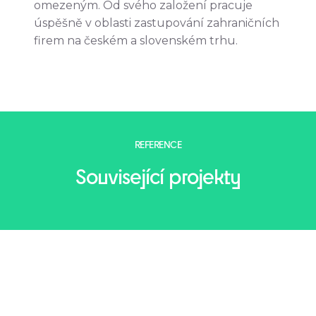
omezeným. Od svého založení pracuje
úspěšně v oblasti zastupování zahraničních
firem na českém a slovenském trhu.
REFERENCE
Související projekty