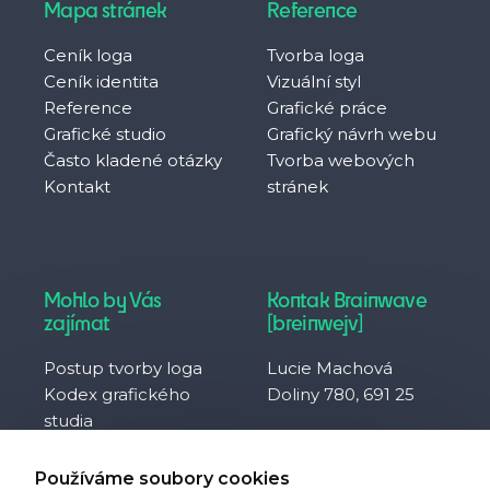
Mapa stránek
Reference
Ceník loga
Tvorba loga
Ceník identita
Vizuální styl
Reference
Grafické práce
Grafické studio
Grafický návrh webu
Často kladené otázky
Tvorba webových
Kontakt
stránek
Mohlo by Vás
Kontak Brainwave
zajímat
[breinwejv]
Postup tvorby loga
Lucie Machová
Kodex grafického
Doliny 780, 691 25
studia
Často kladené otázky
IČO 10929657
Co je to svobodná
DIČ CZ8752094230
Používáme soubory cookies