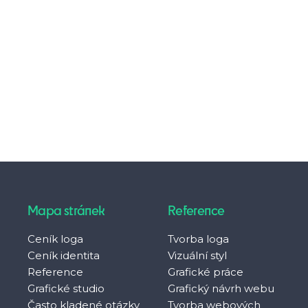
Mapa stránek
Reference
Ceník loga
Tvorba loga
Ceník identita
Vizuální styl
Reference
Grafické práce
Grafické studio
Grafický návrh webu
Často kladené otázky
Tvorba webových