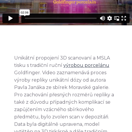
Unikátní propojení 3D scanovaní a MSLA
tisku s tradiční ruční
výrobou porcelánu
Goldfinger. Video zaznamenává proces
výroby repliky unikátní dózy od autora
Pavla Janáka ze sbírek Moravské galerie.
Pro zachování přesných rozměrů repliky a
také z důvodu případných komplikací se
zapůjčením vzácného sbírkového
předmětu, bylo zvolen scan v depozitáři.
Data byla digitálně upravena, model
vytištěn na 3D tiskárně a dále tradičním