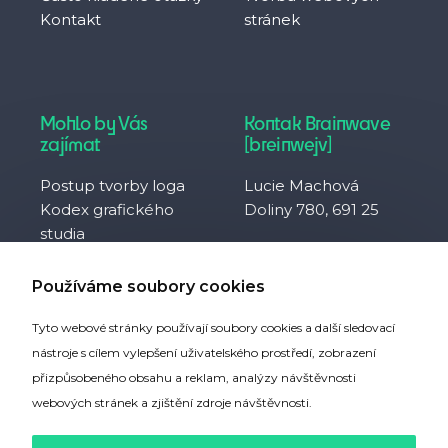
Kontakt
stránek
Mohlo by Vás
Kontak Brainwave
zajímat
[breinwejv]
Postup tvorby loga
Lucie Machová
Kodex grafického
Doliny 780, 691 25
studia
Často kladené otázky
IČO 10929657
Co je to svobodná
DIČ CZ8752094230
Používáme soubory cookies
firma?
Tyto webové stránky používají soubory cookies a další sledovací
Partneři webu
nástroje s cílem vylepšení uživatelského prostředí, zobrazení
přizpůsobeného obsahu a reklam, analýzy návštěvnosti
webových stránek a zjištění zdroje návštěvnosti.