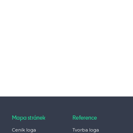
Mapa stránek
Reference
Ceník loga
Tvorba loga