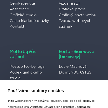
Ceník identita
Vizuální styl
Reference
Grafické práce
Grafické studio
Grafický návrh webu
Často kladené otázky
Tvorba webových
Kontakt
stránek
Mohlo by Vás
Kontak Brainwave
zajímat
[breinwejv]
Postup tvorby loga
Lucie Machová
Kodex grafického
Doliny 780, 691 25
studia
Často kladené otázky
IČO 10929657
Co je to svobodná
DIČ CZ8752094230
Používáme soubory cookies
firma?
Tyto webové stránky používají soubory cookies a další sledovací
Partneři webu
nástroje s cílem vylepšení uživatelského prostředí, zobrazení