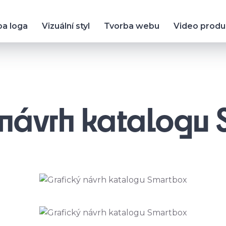
ba loga
Vizuální styl
Tvorba webu
Video prod
 návrh katalogu