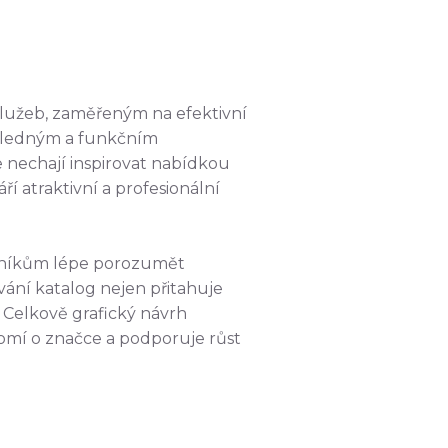
lužeb, zaměřeným na efektivní
ehledným a funkčním
e nechají inspirovat nabídkou
í atraktivní a profesionální
azníkům lépe porozumět
ní katalog nejen přitahuje
 Celkově grafický návrh
omí o značce a podporuje růst