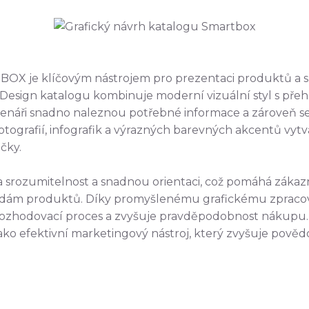
BOX je klíčovým nástrojem pro prezentaci produktů a s
 Design katalogu kombinuje moderní vizuální styl s př
čtenáři snadno naleznou potřebné informace a zároveň s
ografií, infografik a výrazných barevných akcentů vytvář
čky.
na srozumitelnost a snadnou orientaci, což pomáhá zák
odám produktů. Díky promyšlenému grafickému zpracová
rozhodovací proces a zvyšuje pravděpodobnost nákupu.
 efektivní marketingový nástroj, který zvyšuje pověd