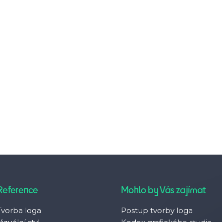
Reference
Mohlo by Vás zajímat
Tvorba loga
Postup tvorby loga