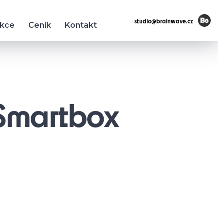
studio@brainwave.cz
ukce
Ceník
Kontakt
 Smartbox