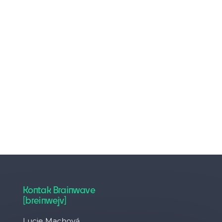
Kontak Brainwave
[breinwejv]
Lucie Machová