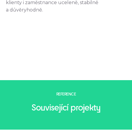
klienty i zaměstnance uceleně, stabilně
a důvěryhodně.
REFERENCE
Související projekty