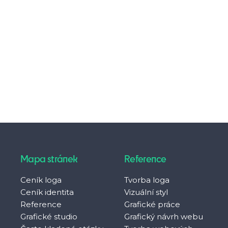
Mapa stránek
Reference
Ceník loga
Tvorba loga
Ceník identita
Vizuální styl
Reference
Grafické práce
Grafické studio
Grafický návrh webu