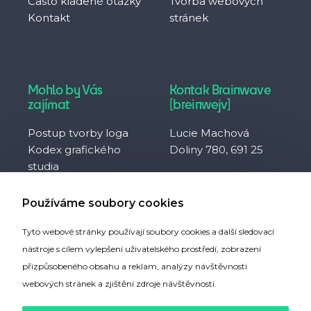
Často kladené otázky
Tvorba webových
Kontakt
stránek
Mohlo by Vás
Kontak Brainwave
zajímat
[breinwejv]
Postup tvorby loga
Lucie Machová
Kodex grafického
Doliny 780, 691 25
studia
Často kladené otázky
IČO 10929657
Co je to svobodná
DIČ CZ8752094230
Používáme soubory cookies
firma?
Tyto webové stránky používají soubory cookies a další sledovací
Partneři webu
nástroje s cílem vylepšení uživatelského prostředí, zobrazení
přizpůsobeného obsahu a reklam, analýzy návštěvnosti
webových stránek a zjištění zdroje návštěvnosti.