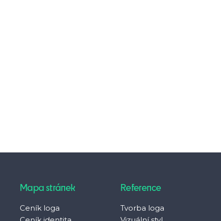
Mapa stránek
Reference
Ceník loga
Tvorba loga
Ceník identita
Vizuální styl