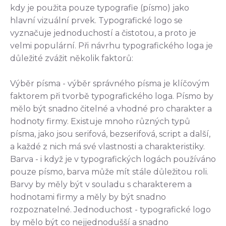
kdy je použita pouze typografie (písmo) jako
hlavní vizuální prvek. Typografické logo se
vyznačuje jednoduchostí a čistotou, a proto je
velmi populární. Při návrhu typografického loga je
důležité zvážit několik faktorů:
Výběr písma - výběr správného písma je klíčovým
faktorem při tvorbě typografického loga. Písmo by
mělo být snadno čitelné a vhodné pro charakter a
hodnoty firmy. Existuje mnoho různých typů
písma, jako jsou serifová, bezserifová, script a další,
a každé z nich má své vlastnosti a charakteristiky.
Barva - i když je v typografických logách používáno
pouze písmo, barva může mít stále důležitou roli.
Barvy by měly být v souladu s charakterem a
hodnotami firmy a měly by být snadno
rozpoznatelné. Jednoduchost - typografické logo
by mělo být co nejjednodušší a snadno