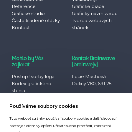
Reference
Grafické práce
Grafické studio
Grafický návrh webu
Často kladené otázky
Tvorba webových
Kontakt
stránek
Mohlo by Vás
Kontak Brainwave
zajímat
[breinwejv]
Postup tvorby loga
Lucie Machová
Kodex grafického
Doliny 780, 691 25
studia
Často kladené otázky
IČO 10929657
Co je to svobodná
DIČ CZ8752094230
Používáme soubory cookies
firma?
Tyto webové stránky používají soubory cookies a další sledovací
Partneři webu
nástroje s cílem vylepšení uživatelského prostředí, zobrazení