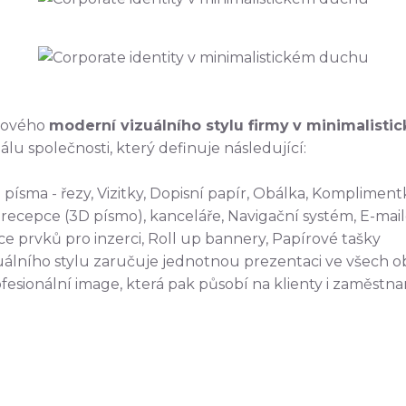
 nového
moderní vizuálního stylu firmy
v minimalisti
u společnosti, který definuje následující:
písma - řezy, Vizitky, Dopisní papír, Obálka, Komplimentk
recepce (3D písmo), kanceláře, Navigační systém, E-mai
ice prvků pro inzerci, Roll up bannery, Papírové tašky
álního stylu zaručuje jednotnou prezentaci ve všech ob
fesionální image, která pak působí na klienty i zaměstna