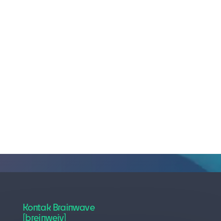
Kontak Brainwave
[breinwejv]