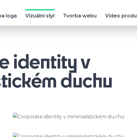
ba loga
Vizuální styl
Tvorba webu
Video prod
 identity v
stickém duchu